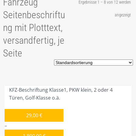
Fahrzeug
Ergebnisse 1 – 8 von 12 werden
2. PROJEKTANFRAGE
Seitenbeschriftu
angezeigt
3. KUNDENSCHUTZ
ng mit Plotttext,
4. BONUS / RABATT
versandfertig, je
5. PLANEN / BAUEN
Seite
7. KOORDINATION
8. IDEE / PRODUKTION
9. SONDERBAUTEN
KFZ-Beschriftung Klasse1, PKW klein, 2 oder 4
10. CITMAX WERDEN!
Türen, Golf-Klasse o.ä.
11. 100% LOYALITÄT
29,00
€
PRODUKTE
–
LEASING