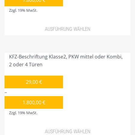
1.800,00
€
AUSSENWERBUNG/SCHILDER
Zzgl. 19% MwSt.
LICHTWERBUNG
AUSFÜHRUNG WÄHLEN
BANNER/MEGAPRINT
Dieses
BANNERRAHMEN FEST
Produkt
weist
BANNER HISSANLAGEN
KFZ-Beschriftung Klasse2, PKW mittel oder Kombi,
mehrere
2 oder 4 Türen
BAUSCHILDER
Varianten
auf.
BUCHSTABEN UNBEL/BEL.
29,00
€
Die
–
FAHNEN
Optionen
können
1.800,00
€
FAHNENMASTEN
auf
Zzgl. 19% MwSt.
FAHRZEUGBESCHRIFTUNGEN
der
Produktseite
LITFASS-SÄULEN
AUSFÜHRUNG WÄHLEN
gewählt