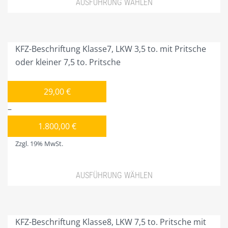
AUSFÜHRUNG WÄHLEN
gewählt
PLZ 1
werden
Dieses
Produkt
PLZ 2
weist
KFZ-Beschriftung Klasse7, LKW 3,5 to. mit Pritsche
PLZ 3
mehrere
oder kleiner 7,5 to. Pritsche
Varianten
PLZ 4
auf.
29,00
€
Die
PLZ 5
–
Optionen
PLZ 6
können
1.800,00
€
auf
PLZ 7
Zzgl. 19% MwSt.
der
PLZ 8
Produktseite
AUSFÜHRUNG WÄHLEN
gewählt
PLZ 9
werden
Dieses
MEIN KONTO
Produkt
weist
ANMELDEN
KFZ-Beschriftung Klasse8, LKW 7,5 to. Pritsche mit