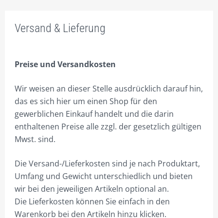
2. PROJEKTANFRAGE
Versand & Lieferung
3. KUNDENSCHUTZ
4. BONUS / RABATT
Preise und Versandkosten
5. PLANEN / BAUEN
Wir weisen an dieser Stelle ausdrücklich darauf hin,
7. KOORDINATION
das es sich hier um einen Shop für den
gewerblichen Einkauf handelt und die darin
8. IDEE / PRODUKTION
enthaltenen Preise alle zzgl. der gesetzlich gültigen
9. SONDERBAUTEN
Mwst. sind.
10. CITMAX WERDEN!
Die Versand-/Lieferkosten sind je nach Produktart,
11. 100% LOYALITÄT
Umfang und Gewicht unterschiedlich und bieten
wir bei den jeweiligen Artikeln optional an.
PRODUKTE
Die Lieferkosten können Sie einfach in den
LEASING
Warenkorb bei den Artikeln hinzu klicken.