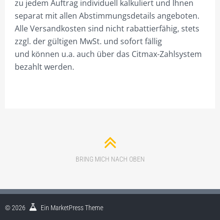
zu jedem Auftrag individuell kalkuliert und Ihnen
PLAKATE/POSTER/KLEINSCHILDER
separat mit allen Abstimmungsdetails angeboten.
Alle Versandkosten sind nicht rabattierfähig, stets
CITMAX-PYLONE
zzgl. der gültigen MwSt. und sofort fällig
SCHAUFENSTERBEKLEBUNG
und können u.a. auch über das Citmax-Zahlsystem
bezahlt werden.
SPEISEKARTENKÄSTEN
STELLSCHILDER
WERBEKFZ-SONDERBAU
WERBEANHÄNGER
WERBEMASTEN/WERBETÜRME
BRING MICH NACH OBEN
PROJEKTIERUNG
GALERIE DER 1.000 FOTOS
SHOP NUR FÜR GEWERBETREIBENDE!
© 2026
Ein
MarketPress
Theme