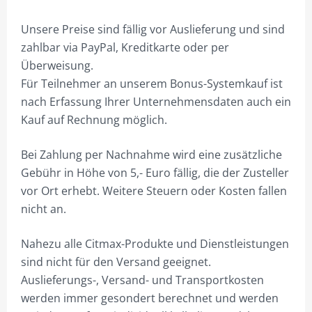
AUSSENWERBUNG/SCHILDER
Unsere Preise sind fällig vor Auslieferung und sind
LICHTWERBUNG
zahlbar via PayPal, Kreditkarte oder per
Überweisung.
BANNER/MEGAPRINT
Für Teilnehmer an unserem Bonus-Systemkauf ist
nach Erfassung Ihrer Unternehmensdaten auch ein
BANNERRAHMEN FEST
Kauf auf Rechnung möglich.
BANNER HISSANLAGEN
Bei Zahlung per Nachnahme wird eine zusätzliche
BAUSCHILDER
Gebühr in Höhe von 5,- Euro fällig, die der Zusteller
BUCHSTABEN UNBEL/BEL.
vor Ort erhebt. Weitere Steuern oder Kosten fallen
nicht an.
FAHNEN
FAHNENMASTEN
Nahezu alle Citmax-Produkte und Dienstleistungen
sind nicht für den Versand geeignet.
FAHRZEUGBESCHRIFTUNGEN
Auslieferungs-, Versand- und Transportkosten
LITFASS-SÄULEN
werden immer gesondert berechnet und werden