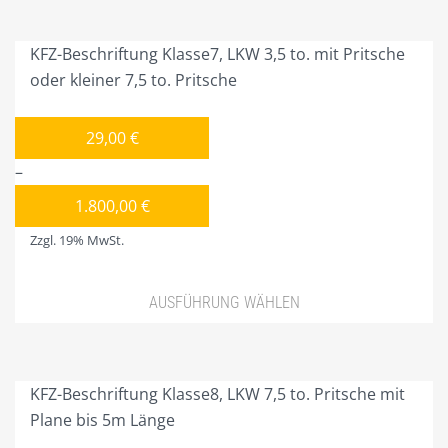
Produkt
PLZ 1
weist
KFZ-Beschriftung Klasse7, LKW 3,5 to. mit Pritsche
mehrere
PLZ 2
oder kleiner 7,5 to. Pritsche
Varianten
PLZ 3
auf.
29,00
€
Die
PLZ 4
–
Optionen
PLZ 5
können
1.800,00
€
auf
PLZ 6
Zzgl. 19% MwSt.
der
PLZ 7
Produktseite
AUSFÜHRUNG WÄHLEN
gewählt
PLZ 8
werden
Dieses
PLZ 9
Produkt
weist
KFZ-Beschriftung Klasse8, LKW 7,5 to. Pritsche mit
MEIN KONTO
mehrere
Plane bis 5m Länge
ANMELDEN
Varianten