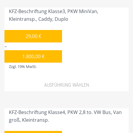
Produkt
PLAKATE/POSTER/KLEINSCHILDER
weist
KFZ-Beschriftung Klasse3, PKW MiniVan,
mehrere
CITMAX-PYLONE
Kleintransp., Caddy, Duplo
Varianten
SCHAUFENSTERBEKLEBUNG
auf.
29,00
€
Die
SPEISEKARTENKÄSTEN
–
Optionen
STELLSCHILDER
können
1.800,00
€
auf
WERBEKFZ-SONDERBAU
Zzgl. 19% MwSt.
der
WERBEANHÄNGER
Produktseite
AUSFÜHRUNG WÄHLEN
gewählt
WERBEMASTEN/WERBETÜRME
werden
Dieses
PROJEKTIERUNG
Produkt
weist
KFZ-Beschriftung Klasse4, PKW 2,8 to. VW Bus, Van
GALERIE DER 1.000 FOTOS
mehrere
groß, Kleintransp.
SHOP NUR FÜR GEWERBETREIBENDE!
Varianten