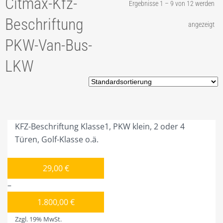
Citmax-Kfz-
Ergebnisse 1 – 9 von 12 werden
2. PROJEKTANFRAGE
Beschriftung
angezeigt
3. KUNDENSCHUTZ
PKW-Van-Bus-
4. BONUS / RABATT
LKW
5. PLANEN / BAUEN
7. KOORDINATION
8. IDEE / PRODUKTION
KFZ-Beschriftung Klasse1, PKW klein, 2 oder 4
9. SONDERBAUTEN
Türen, Golf-Klasse o.ä.
10. CITMAX WERDEN!
29,00
€
11. 100% LOYALITÄT
–
PRODUKTE
1.800,00
€
LEASING
Zzgl. 19% MwSt.