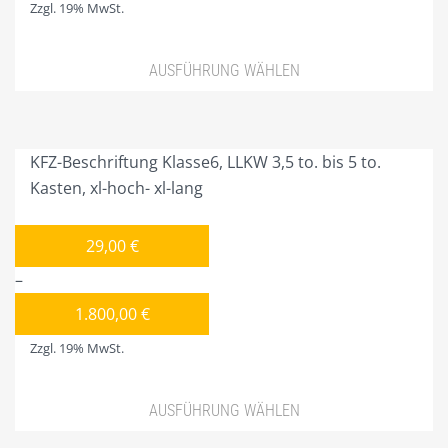
LITFASS-SÄULEN
Zzgl. 19% MwSt.
der
PLAKATE/POSTER
Produktseite
AUSFÜHRUNG WÄHLEN
gewählt
PRODUKTIONER
werden
Dieses
PROJEKTIERUNG
Produkt
weist
KFZ-Beschriftung Klasse6, LLKW 3,5 to. bis 5 to.
PYLONE
mehrere
Kasten, xl-hoch- xl-lang
SCHAUFENSTERBEKLEBUNG
Varianten
auf.
SPEISEKARTENKÄSTEN
29,00
€
Die
–
STELLSCHILDER
Optionen
können
1.800,00
€
WERBE-KFZ SONDERBAU
auf
Zzgl. 19% MwSt.
WERBEANHÄNGER
der
Produktseite
WERBEMAST/-TURM
AUSFÜHRUNG WÄHLEN
gewählt
werden
PLZ 0
Dieses